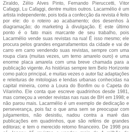
Ziraldo, Zélio Alves Pinto, Fernando Pieruccetti, Vitor
Cafaggi, Lu Cafaggi, dentre muitos outros. Lacarmélio é um
artista independente, pois toda a confecção da revista é feito
por ele: do o roteiro ao acabamento; dos desenhos à
diagramação; do marketing à divulgação. E este último
ponto é o fato mais marcante de seu trabalho, pois
Lacarmélio vende suas revistas na rua! É isso mesmo; ele
procura pelos grandes engarrafamentos da cidade e vai de
carro em carro vendendo suas revistas, sempre com uma
roupa clara (muitas vezes, um terno amarelo ouro) e uma
enorme placa amarela com uma breve chamada para a
publicação vigente. As histórias sempre tem Belo Horizonte
como palco principal, e muitas vezes o autor faz adaptações
e releituras de mitologias e lendas urbanas conhecidas na
capital mineira, como a Loura do Bonfim ou o Capeta do
Vilarinho. Ele conta que escreve quadrinhos desde 1981,
mas começou a vender revistas nas ruas de BH em 1998; e
não parou mais. Lacarmélio é um exemplo de dedicação e
perseverança, pois faz o que ama sem se preocupar com
julgamentos, não desistiu, nadou contra a maré das
publicações em quadrinhos, que são reféns de grandes
editoras; e tem o merecido retorno financeiro. De 1998 pra