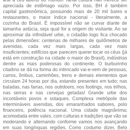
apreciada de estômago vazio. Por isso, BH é também
capital gastronômica, possuindo mais de 20 mil bares e
restaurantes, o maior índice nacional - literalmente, a
cozinha do Brasil. É impossível não se curvar diante de
tamanha astúcia, seja qual for a origem do visitante. Ao se
aproximar da infindável urbe, o cidadão logo fica chocado
pelas dimensões: centenas de milhares de quilômetros de
avenidas, cada vez mais largas, cada vez mais
insuficientes; edifícios que parecem querer tocar os céus (já
está em construção na cidade o maior do Brasil), indústrias
dentre as mais poderosas do continente. O burburinho
citadino se dá na forma do intrincado vai-e-vem de pessoas,
carros, ônibus, caminhões, trens e demais elementos que
circulam 24 horas por dia, estando presentes em tudo; nas
baladas, nas farras, nos outrdoors, nos footings, nos trilhos,
nas serras e nas cervejas geladas! Grande urbe dos
incontáveis povos e sotaques. Complexa metrópole das
intermináveis avenidas, dos emaranhados sabores, polo
financeiro, potência nacional. Uma cidade magnânima;
acomodada entre vales, com culturas e tradições que vão se
moderando e alternando conforme vamos nos avançando
em suas longínquas regiões. Como costumo dizer, Belo