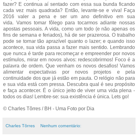
fazer? E continua aí sentado com essa sua bunda ficando
cada vez mais quadrada? Então, levante-se e viva! Faça
2016 valer a pena e ser um ano definitivo em sua
vida.
Vamos tomar fôlego para tocarmos adiante nossas
apostas pessoais. A vida, como um todo (e não apenas os
fins de semana e feriados), há de ser prazerosa. O trabalho
pode se tornar tão aprazível quanto o lazer; e quando isso
acontece, sua vida passa a fazer mais sentido. Lembrando
que nunca é tarde para recomeçar e empreender por novos
estímulos, mirar em novos alvos: redescobrirmos! Foco é a
palavra de ordem. Que venham os novos desafios! Vamos
alimentar expectativas por novos projetos e pela
continuidade dos que já estão em pauta.
O relógio não para
e sua vida está com pressa. Descubra qual é seu propósito
e faça acontecer. É o único jeito de viver uma vida plena -
todos os dias! Lembre-se: sua existência é única. Lets go!
© Charles Tôrres / BH - Uma Foto por Dia
Charles Tôrres
Nenhum comentário: