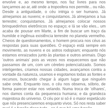
envolve e, ao mesmo tempo, nos faz livres para nos
lançarmos ao ar, até onde a troposfera nos permite... ou não.
Desde a antiguidade, o céu intriga o ser humano. Já
almejamos as nuvens; e conquistamos. Já almejamos a lua
terrestre; conquistamos. Já almejamos colocar nossos
brinquedinhos eletrônicos no espaço; e lá se vão eles... um
acaba de pousar em Marte, a fim de buscar um traço da
humilde e ingênua existência terrestre no planeta vermelho.
Cheios de questionamentos, o homem procura nos céus as
respostas para suas questões. O espaço está sempre em
movimento, as nuvens e os astros rodopiam; enquanto nós
estamos enraizados junto às plantas e outros animais. Digo
'outros animais' pois as vezes nos esquecemos que não
passamos de um, com um cérebro potencializado. Somos
inteligentes, criamos nossas cidades, avançamos contra a
vontade da natureza, usamos e esgotamos todas as fontes e
recursos, buscando chegar à algum lugar que ninguém
sabe onde. Enquanto isso, o céu nos observa, sóbrio, de
forma parecer estar nos velando. Numa troca de 'olhares',
nos damos conta da pequeneza humana; e da grandeza
majestosa do universo. O céu por si só é o maior espetáculo
que nós presenciaremos enquanto vivos. Só nos resta saber