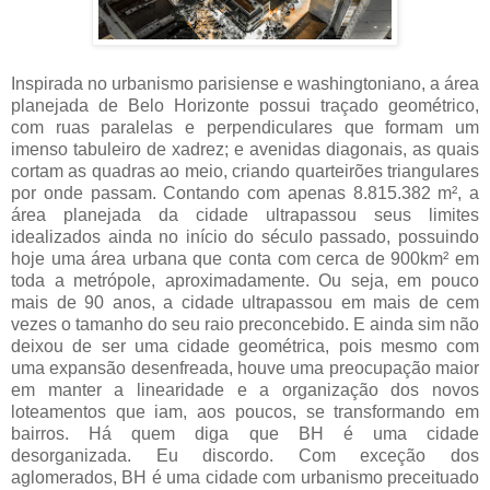
Inspirada no urbanismo parisiense e washingtoniano, a área
planejada de Belo Horizonte possui traçado geométrico,
com ruas paralelas e perpendiculares que formam um
imenso tabuleiro de xadrez; e avenidas diagonais, as quais
cortam as quadras ao meio, criando quarteirões triangulares
por onde passam. Contando com apenas 8.815.382 m², a
área planejada da cidade ultrapassou seus limites
idealizados ainda no início do século passado, possuindo
hoje uma área urbana que conta com cerca de 900km² em
toda a metrópole, aproximadamente. Ou seja, em pouco
mais de 90 anos, a cidade ultrapassou em mais de cem
vezes o tamanho do seu raio preconcebido. E ainda sim não
deixou de ser uma cidade geométrica, pois mesmo com
uma expansão desenfreada, houve uma preocupação maior
em manter a linearidade e a organização dos novos
loteamentos que iam, aos poucos, se transformando em
bairros. Há quem diga que BH é uma cidade
desorganizada. Eu discordo. Com exceção dos
aglomerados, BH é uma cidade com urbanismo preceituado