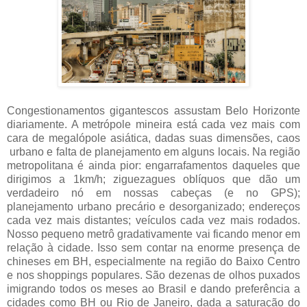
Congestionamentos gigantescos assustam Belo Horizonte
diariamente. A metrópole mineira está cada vez mais com
cara de megalópole asiática, dadas suas dimensões, caos
urbano e falta de planejamento em alguns locais. Na região
metropolitana é ainda pior: engarrafamentos daqueles que
dirigimos a 1km/h; ziguezagues oblíquos que dão um
verdadeiro nó em nossas cabeças (e no GPS);
planejamento urbano precário e desorganizado; endereços
cada vez mais distantes; veículos cada vez mais rodados.
Nosso pequeno metrô gradativamente vai ficando menor em
relação à cidade. Isso sem contar na enorme presença de
chineses em BH, especialmente na região do Baixo Centro
e nos shoppings populares. São dezenas de olhos puxados
imigrando todos os meses ao Brasil e dando preferência a
cidades como BH ou Rio de Janeiro, dada a saturação do