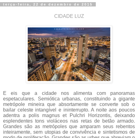
terça-feira, 22 de dezembro de 2015
CIDADE LUZ
E eis que a cidade nos alimenta com panoramas
espetaculares. Semiótica urbanas, constituindo a gigante
metrópole mineira que absortamente se converte sob o
bailar celeste intangível e ininterrupto. A noite aos poucos
adentra a polis magnus et Pulchri Horizontis, deixando
esplendentes tons violáceos nas retas de betão armado.
Grandes são as metrópoles que amparam seus rebentos
inteiramente, sem utopias de convivência e sintetismos de
modo de proliferação. Grandes são as urbes que abreviam o