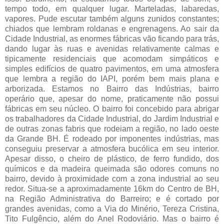
tempo todo, em qualquer lugar. Marteladas, labaredas,
vapores. Pude escutar também alguns zunidos constantes;
chiados que lembram roldanas e engrenagens. Ao sair da
Cidade Industrial, a
s enormes fábricas vão ficando para trás,
dando lugar às ruas e avenidas relativamente calmas e
tipicamente residenciais que acomodam simpáticos e
simples edifícios de quatro pavimentos, em uma atmosfera
que lembra a região do IAPI, porém bem mais plana e
arborizada. Estamos no Bairro das Indústrias, bairro
operário que, apesar do nome, praticamente não possui
fábricas em seu núcleo. O bairro foi concebido para abrigar
os trabalhadores da Cidade Industrial, do Jardim Industrial e
de outras zonas fabris que rodeiam a região, no lado oeste
da Grande BH. É rodeado por imponentes indústrias, mas
conseguiu preservar a atmosfera bucólica em seu interior.
Apesar disso, o cheiro de plástico, de ferro fundido, dos
químicos e da madeira queimada são odores comuns no
bairro, devido à proximidade com a zona industrial ao seu
redor. Situa-se a aproximadamente 16km do Centro de BH,
na Região Administrativa do Barreiro; e é cortado por
grandes avenidas, como a Via do Minério, Tereza Cristina,
Tito Fulgêncio, além do Anel Rodoviário. Mas o bairro é