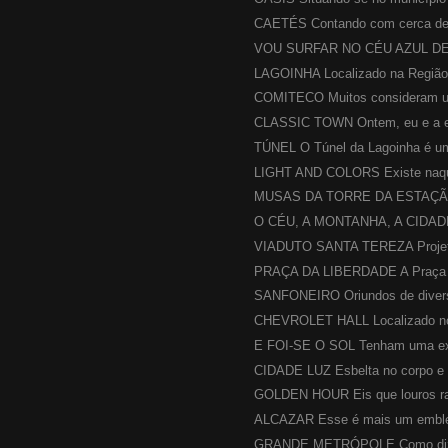
CAETÉS Contando com cerca de 
VOU SURFAR NO CÉU AZUL DE
LAGOINHA Localizado na Região 
COMITECO Muitos consideram um
CLASSIC TOWN Ontem, eu e a eq
TÚNEL O Túnel da Lagoinha é um
LIGHT AND COLORS Existe naque
MUSAS DA TORRE DA ESTAÇÃO 
O CÉU, A MONTANHA, A CIDAD
VIADUTO SANTA TEREZA Projeta
PRAÇA DA LIBERDADE A Praça da
SANFONEIRO Oriundos de diversa
CHEVROLET HALL Localizado no 
E FOI-SE O SOL Tenham uma exce
CIDADE LUZ Esbelta no corpo e 
GOLDEN HOUR Eis que louros rai
ALCAZAR Esse é mais um emblemá
GRANDE METRÓPOLE Como dize