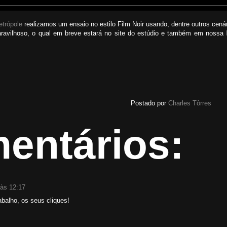
etrópole
realizamos um ensaio no estilo Film Noir usando, dentre outros cenári
aravilhoso, o qual em breve estará no site do estúdio e também em nossa
Postado por
Charles Tôrres
entários:
 às 12:17
abalho, os seus cliques!