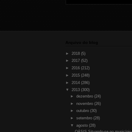
Arquivo do blog
►
2018
(5)
►
2017
(52)
►
2016
(212)
►
2015
(248)
►
2014
(286)
▼
2013
(300)
►
dezembro
(24)
►
novembro
(26)
►
outubro
(30)
►
setembro
(28)
▼
agosto
(28)
OÁSIS Situando-se no município