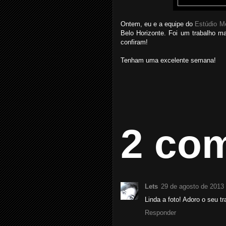
Ontem, eu e a equipe do
Estúdio M
Belo Horizonte. Foi um trabalho m
confiram!
Tenham uma excelente semana!
2 com
Lets
29 de agosto de 2013
Linda a foto! Adoro o seu tr
Responder