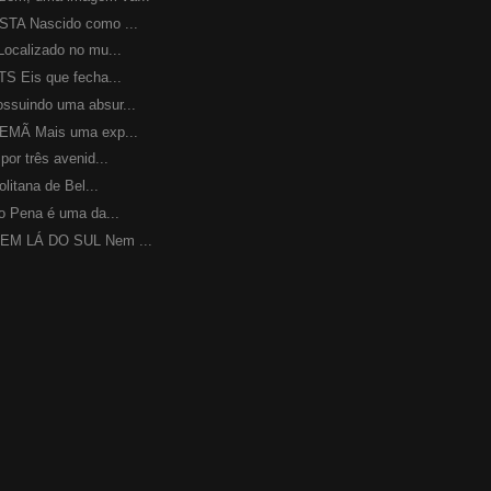
A Nascido como ...
calizado no mu...
 Eis que fecha...
uindo uma absur...
MÃ Mais uma exp...
r três avenid...
itana de Bel...
 Pena é uma da...
M LÁ DO SUL Nem ...