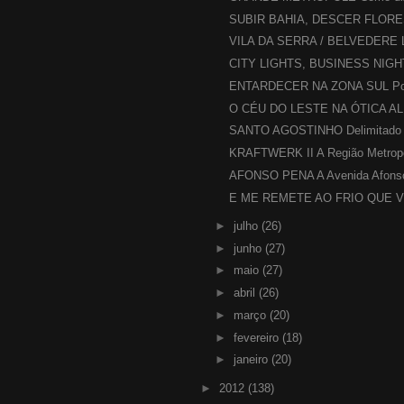
SUBIR BAHIA, DESCER FLOREST
VILA DA SERRA / BELVEDERE Lo
CITY LIGHTS, BUSINESS NIGHTS
ENTARDECER NA ZONA SUL Poss
O CÉU DO LESTE NA ÓTICA ALE
SANTO AGOSTINHO Delimitado po
KRAFTWERK II A Região Metropol
AFONSO PENA A Avenida Afonso
E ME REMETE AO FRIO QUE VE
►
julho
(26)
►
junho
(27)
►
maio
(27)
►
abril
(26)
►
março
(20)
►
fevereiro
(18)
►
janeiro
(20)
►
2012
(138)