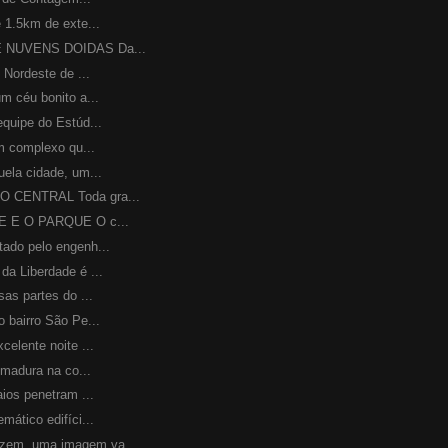
1.5km de exte...
 NUVENS DOIDAS Da...
Nordeste de ...
 céu bonito a...
uipe do Estúd...
 complexo qu...
la cidade, um...
CENTRAL Toda gra...
E E O PARQUE O c...
do pelo engenh...
 Liberdade é ...
s partes do ...
bairro São Pe...
lente noite ...
madura na co...
os penetram ...
tico edifíci...
m, uma imagem va...