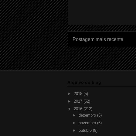
Postagem mais recente
Arquivo do blog
►
2018
(5)
►
2017
(52)
▼
2016
(212)
►
dezembro
(3)
►
novembro
(6)
►
outubro
(9)