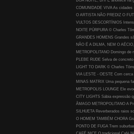
BOA NOITE, BH! E anoitece na g
COMUNIDADE VIVA As cidades s
O ARTISTA NÃO PREDIZ O FUTU
VULTOS DESCORTÍNIOS Intensid
NOITE PÚRPURA © Charles Tôrre
GRANDES HOMENS Grandes são 
NÃO É A DILMA, NEM O AÉCIO
METROPOLITANO Domingo de man
PLEBE RUDE Selva de concreto a
LIGHT TO DARK © Charles Tôrres
VIA LESTE - OESTE Com cerca d
MINAS MATRIX Uma pequena fati
METROPOLIS LOUNGE Ele evoca 
CITY LIGHTS Sábia expressão que
ÂMAGO METROPOLITANO A Praç
SILHUETA Reverberados raios sol
O HOMEM TAMBÉM CHORA Grand
PONTO DE FUGA Trem suburbano
CAFÉ NICE O tradicional Café Nic