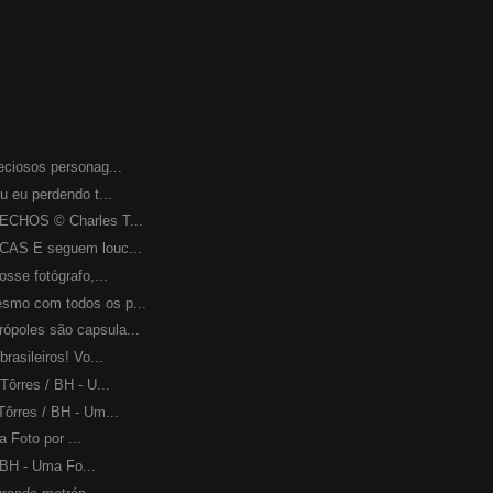
iosos personag...
eu perdendo t...
CHOS © Charles T...
AS E seguem louc...
se fotógrafo,...
o com todos os p...
les são capsula...
sileiros! Vo...
rres / BH - U...
rres / BH - Um...
 Foto por ...
BH - Uma Fo...