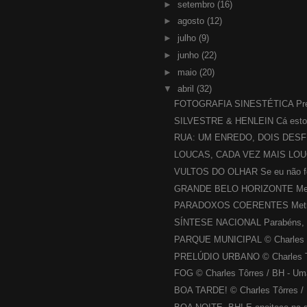
►
setembro
(16)
►
agosto
(12)
►
julho
(9)
►
junho
(22)
►
maio
(20)
▼
abril
(32)
FOTOGRAFIA SINESTÉTICA Prec
SILVESTRE & HENLEIN Cá estou 
RUA: UM ENREDO, DOIS DESFE
LOUCAS, CADA VEZ MAIS LOUC
VULTOS DO OLHAR Se eu não fos
GRANDE BELO HORIZONTE Mesm
PARADOXOS COERENTES Metrópo
SÍNTESE NACIONAL Parabéns, bra
PARQUE MUNICIPAL © Charles Tô
PRELÚDIO URBANO © Charles Tô
FOG © Charles Tôrres / BH - Uma
BOA TARDE! © Charles Tôrres / 