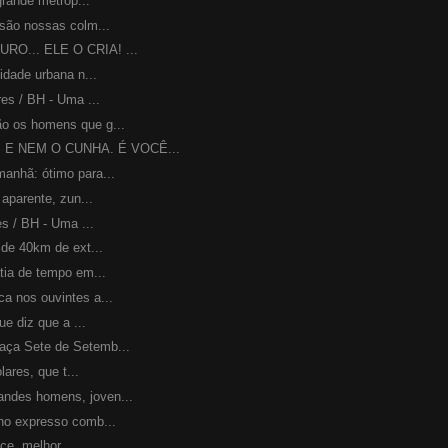
rande metróp...
ão nossas colm...
RO... ELE O CRIA! ...
ade urbana n...
s / BH - Uma ...
os homens que g...
, E NEM O CUNHA. É VOCÊ...
hã: ótimo para...
parente, zun...
 / BH - Uma ...
e 40km de ext...
a de tempo em...
nos ouvintes a...
 diz que a ...
a Sete de Setemb...
ares, que t...
es homens, joven...
 expresso comb...
e, melhor ...