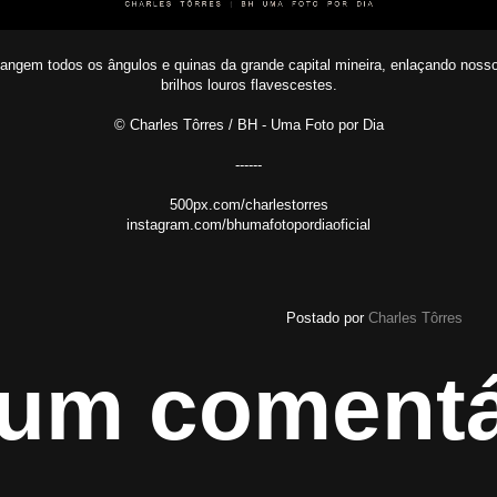
tangem todos os ângulos e quinas da grande capital mineira, enlaçando nos
brilhos louros flavescestes.
© Charles Tôrres / BH - Uma Foto por Dia
------
500px.com/charlestorres
instagram.com/bhumafotopordiaoficial
Postado por
Charles Tôrres
um comentá