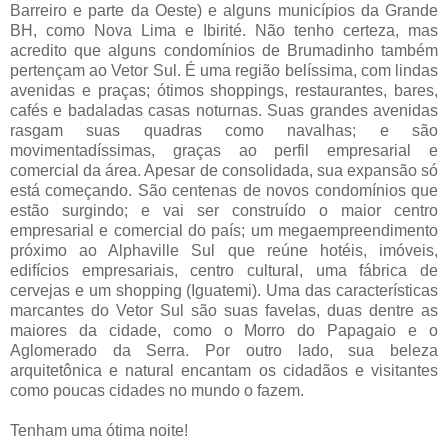
Barreiro e parte da Oeste) e alguns municípios da Grande
BH, como Nova Lima e Ibirité. Não tenho certeza, mas
acredito que alguns condomínios de Brumadinho também
pertençam ao Vetor Sul. É uma região belíssima, com lindas
avenidas e praças; ótimos shoppings, restaurantes, bares,
cafés e badaladas casas noturnas. Suas grandes avenidas
rasgam suas quadras como navalhas; e são
movimentadíssimas, graças ao perfil empresarial e
comercial da área. Apesar de consolidada, sua expansão só
está começando. São centenas de novos condomínios que
estão surgindo; e vai ser construído o maior centro
empresarial e comercial do país; um megaempreendimento
próximo ao Alphaville Sul que reúne hotéis, imóveis,
edifícios empresariais, centro cultural, uma fábrica de
cervejas e um shopping (Iguatemi). Uma das características
marcantes do Vetor Sul são suas favelas, duas dentre as
maiores da cidade, como o Morro do Papagaio e o
Aglomerado da Serra. Por outro lado, sua beleza
arquitetônica e natural encantam os cidadãos e visitantes
como poucas cidades no mundo o fazem.
Tenham uma ótima noite!