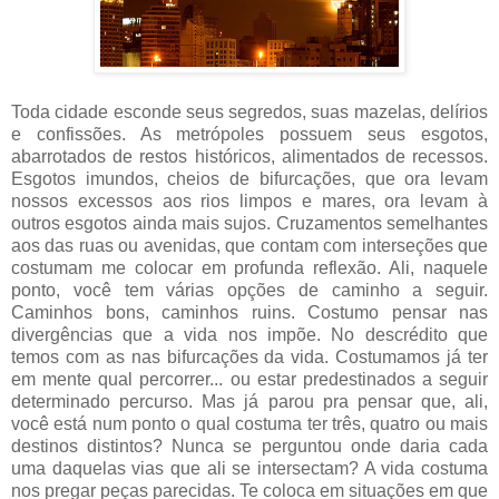
Toda cidade esconde seus segredos, suas mazelas, delírios
e confissões. As metrópoles possuem seus esgotos,
abarrotados de restos históricos, alimentados de recessos.
Esgotos imundos, cheios de bifurcações, que ora levam
nossos excessos aos rios limpos e mares, ora levam à
outros esgotos ainda mais sujos. Cruzamentos semelhantes
aos das ruas ou avenidas, que contam com interseções que
costumam me colocar em profunda reflexão. Ali, naquele
ponto, você tem várias opções de caminho a seguir.
Caminhos bons, caminhos ruins. Costumo pensar nas
divergências que a vida nos impõe. No descrédito que
temos com as nas bifurcações da vida. Costumamos já ter
em mente qual percorrer... ou estar predestinados a seguir
determinado percurso. Mas já parou pra pensar que, ali,
você está num ponto o qual costuma ter três, quatro ou mais
destinos distintos? Nunca se perguntou onde daria cada
uma daquelas vias que ali se intersectam? A vida costuma
nos pregar peças parecidas. Te coloca em situações em que