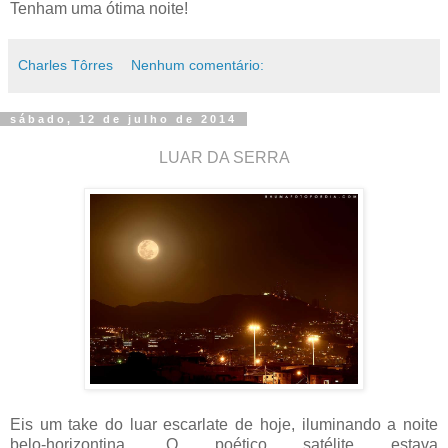
Tenham uma ótima noite!
Charles Tôrres
Nenhum comentário:
sábado, 12 de julho de 2014
LUAR DA SERRA
Eis um take do luar escarlate de hoje, iluminando a noite
belo-horizontina. O poético satélite estava