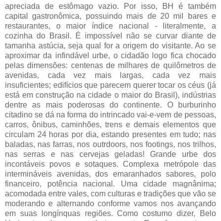
apreciada de estômago vazio. Por isso, BH é também
capital gastronômica, possuindo mais de 20 mil bares e
restaurantes, o maior índice nacional - literalmente, a
cozinha do Brasil. É impossível não se curvar diante de
tamanha astúcia, seja qual for a origem do visitante. Ao se
aproximar da infindável urbe, o cidadão logo fica chocado
pelas dimensões: centenas de milhares de quilômetros de
avenidas, cada vez mais largas, cada vez mais
insuficientes; edifícios que parecem querer tocar os céus (já
está em construção na cidade o maior do Brasil), indústrias
dentre as mais poderosas do continente. O burburinho
citadino se dá na forma do intrincado vai-e-vem de pessoas,
carros, ônibus, caminhões, trens e demais elementos que
circulam 24 horas por dia, estando presentes em tudo; nas
baladas, nas farras, nos outrdoors, nos footings, nos trilhos,
nas serras e nas cervejas geladas! Grande urbe dos
incontáveis povos e sotaques. Complexa metrópole das
intermináveis avenidas, dos emaranhados sabores, polo
financeiro, potência nacional. Uma cidade magnânima;
acomodada entre vales, com culturas e tradições que vão se
moderando e alternando conforme vamos nos avançando
em suas longínquas regiões. Como costumo dizer, Belo