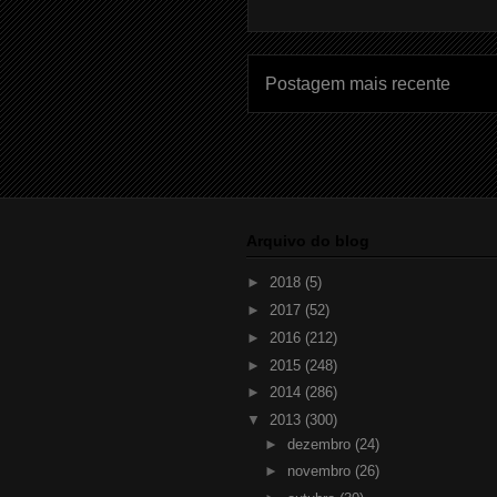
Postagem mais recente
Arquivo do blog
►
2018
(5)
►
2017
(52)
►
2016
(212)
►
2015
(248)
►
2014
(286)
▼
2013
(300)
►
dezembro
(24)
►
novembro
(26)