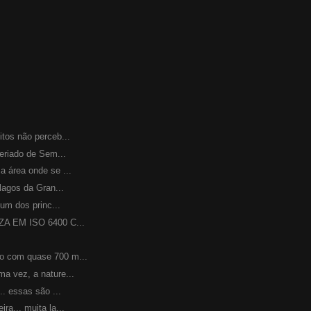
os não perceb...
riado de Sem...
área onde se ...
agos da Gran...
m dos princ...
 EM ISO 6400 C...
com quase 700 m...
 vez, a nature...
. essas são ...
... muita la...