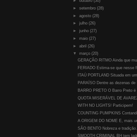
►
outubro
(30)
►
setembro
(28)
►
agosto
(28)
►
julho
(26)
►
junho
(27)
►
maio
(27)
►
abril
(26)
▼
março
(20)
GERAÇÃO RITMO Ainda que muit
FERIADO Estima-se que nesse fe
ITAÚ PORTLAND Situada em uma 
PARAÍSO Dentre as dezenas de l
BARRO PRETO O Barro Preto é u
QUOTA MISERÁVEL DE AVAREZA
WITH NO LIGHTS! Participem!
COUNTING PUMPKINS Contando 
A ORIGEM DO NOME E, mais uma
SÃO BENTO Nobreza e tradição..
SMOOTH CRIMINAL BH tem ladeira