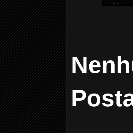
Nenh
Post