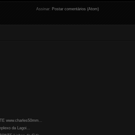
Assinar:
Postar comentários (Atom)
 www.charles50mm...
lexo da Lagoi...