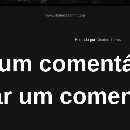
www.charles50mm.com
Postado por
Charles Tôrres
um comentá
ar um comen