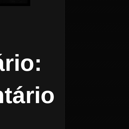
rio:
tário