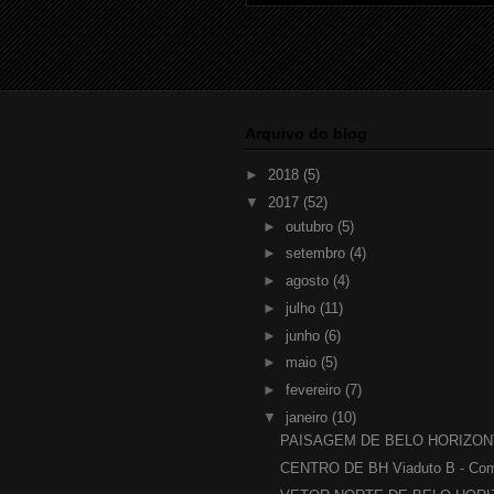
Arquivo do blog
►
2018
(5)
▼
2017
(52)
►
outubro
(5)
►
setembro
(4)
►
agosto
(4)
►
julho
(11)
►
junho
(6)
►
maio
(5)
►
fevereiro
(7)
▼
janeiro
(10)
PAISAGEM DE BELO HORIZONTE
CENTRO DE BH Viaduto B - Comp