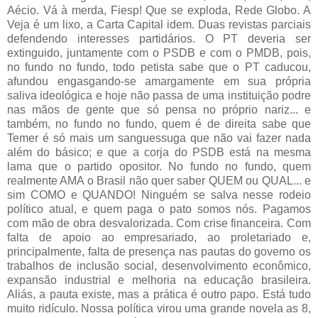
Aécio. Vá à merda, Fiesp! Que se exploda, Rede Globo. A
Veja é um lixo, a Carta Capital idem. Duas revistas parciais
defendendo interesses partidários. O PT deveria ser
extinguido, juntamente com o PSDB e com o PMDB, pois,
no fundo no fundo, todo petista sabe que o PT caducou,
afundou engasgando-se amargamente em sua própria
saliva ideológica e hoje não passa de uma instituição podre
nas mãos de gente que só pensa no próprio nariz... e
também, no fundo no fundo, quem é de direita sabe que
Temer é só mais um sanguessuga que não vai fazer nada
além do básico; e que a corja do PSDB está na mesma
lama que o partido opositor. No fundo no fundo, quem
realmente AMA o Brasil não quer saber QUEM ou QUAL... e
sim COMO e QUANDO! Ninguém se salva nesse rodeio
político atual, e quem paga o pato somos nós. Pagamos
com mão de obra desvalorizada. Com crise financeira. Com
falta de apoio ao empresariado, ao proletariado e,
principalmente, falta de presença nas pautas do governo os
trabalhos de inclusão social, desenvolvimento econômico,
expansão industrial e melhoria na educação brasileira.
Aliás, a pauta existe, mas a prática é outro papo. Está tudo
muito ridículo. Nossa política virou uma grande novela as 8,