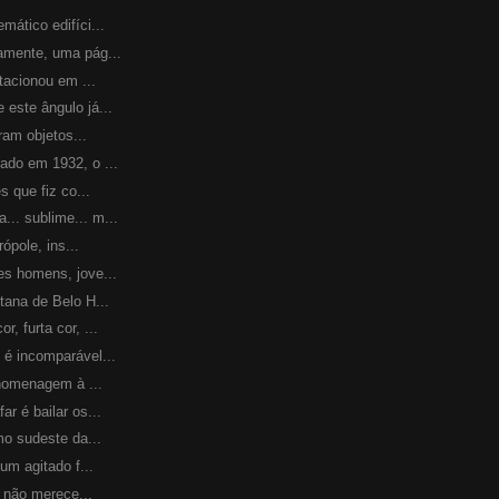
tico edifíci...
mente, uma pág...
acionou em ...
ste ângulo já...
am objetos...
o em 1932, o ...
 que fiz co...
 sublime... m...
ópole, ins...
 homens, jove...
ana de Belo H...
 furta cor, ...
 incomparável...
homenagem à ...
 é bailar os...
o sudeste da...
m agitado f...
 não merece...