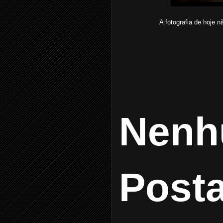
A fotografia de hoje 
Nenh
Post