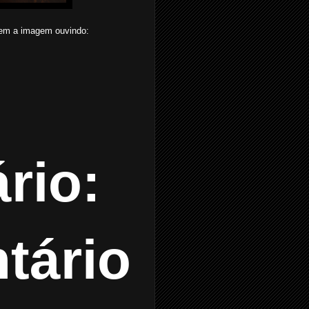
ciem a imagem ouvindo:
rio:
tário