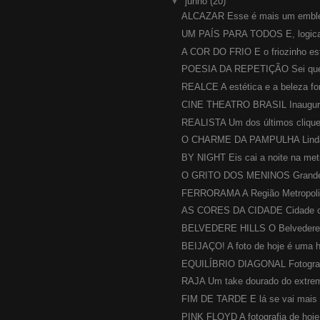
▼
junho
(20)
ALCAZAR Esse é mais um emblemá
UM PAÍS PARA TODOS E, logica
A COR DO FRIO E o friozinho est
POESIA DA REPETIÇÃO Sei que e
REALCE A estética e a beleza for
CINE THEATRO BRASIL Inaugurad
REALISTA Um dos últimos cliques
O CHARME DA PAMPULHA Linda...
BY NIGHT Eis cai a noite na metr
O GRITO DOS MENINOS Grandes
FERRORAMA A Região Metropolit
AS CORES DA CIDADE Cidade cor,
BELVEDERE HILLS O Belvedere é
BEIJAÇO! A foto de hoje é uma 
EQUILÍBRIO DIAGONAL Fotografar
RAJA Um take dourado do extrem
FIM DE TARDE E lá se vai mais u
PINK FLOYD A fotografia de hoje