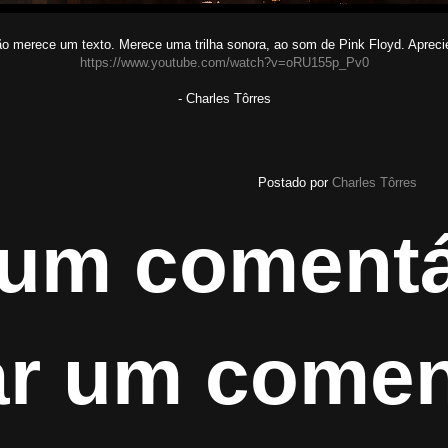
não merece um texto. Merece uma trilha sonora, ao som de Pink Floyd. Apre
https://www.youtube.com/watch?v=oRU155p_Pv0
- Charles Tôrres
Postado por
Charles Tôrres
um comentá
ar um comen