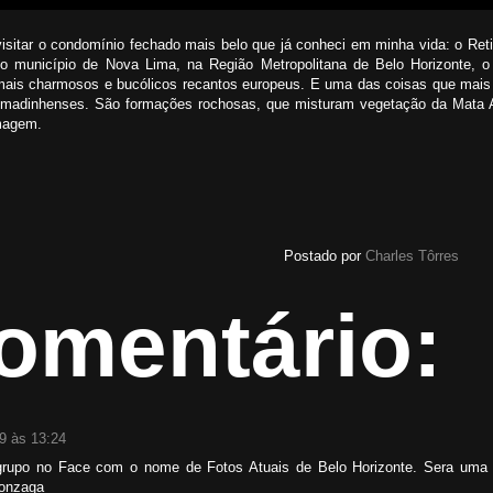
isitar o condomínio fechado mais belo que já conheci em minha vida: o Ret
 município de Nova Lima, na Região Metropolitana de Belo Horizonte, 
mais charmosos e bucólicos recantos europeus. E uma das coisas que mai
brumadinhenses. São formações rochosas, que misturam vegetação da Mata
magem.
Postado por
Charles Tôrres
omentário:
19 às 13:24
rupo no Face com o nome de Fotos Atuais de Belo Horizonte. Sera uma 
Gonzaga