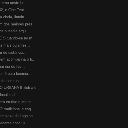
remo oeste be...
, o Cine Teat...
heia, ilumin...
os maiores pres...
 ousadia arqu...
Situando-se no m...
mais pujantes...
de distância...
m acompanha o b...
m dia do tão...
 é pura boemia...
o horizont...
RBANA II Sob a ó...
localizad...
eu tive o imens...
adicional e esq...
lexo da Lagoinh...
ente concluiu...