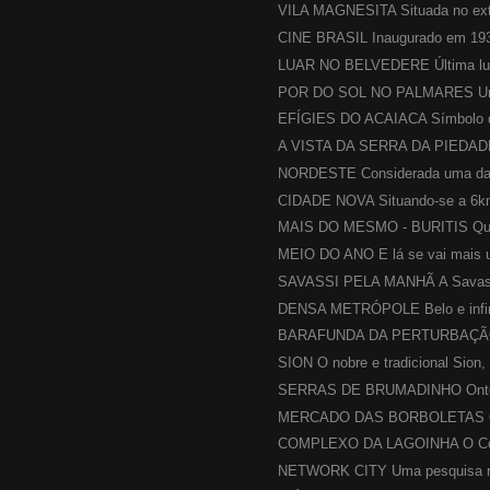
VILA MAGNESITA Situada no ext
CINE BRASIL Inaugurado em 1932
LUAR NO BELVEDERE Última lua c
POR DO SOL NO PALMARES Um d
EFÍGIES DO ACAIACA Símbolo da
A VISTA DA SERRA DA PIEDADE 
NORDESTE Considerada uma das 
CIDADE NOVA Situando-se a 6km 
MAIS DO MESMO - BURITIS Que
MEIO DO ANO E lá se vai mais u
SAVASSI PELA MANHÃ A Savassi
DENSA METRÓPOLE Belo e infinit
BARAFUNDA DA PERTURBAÇÃO U
SION O nobre e tradicional Sion, 
SERRAS DE BRUMADINHO Ontem 
MERCADO DAS BORBOLETAS O tr
COMPLEXO DA LAGOINHA O Comp
NETWORK CITY Uma pesquisa rec